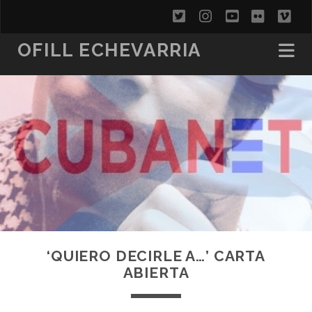
twitter
instagram
youtube
flickr
vi
OFILL ECHEVARRIA
‘QUIERO DECIRLE A…’ CARTA
ABIERTA